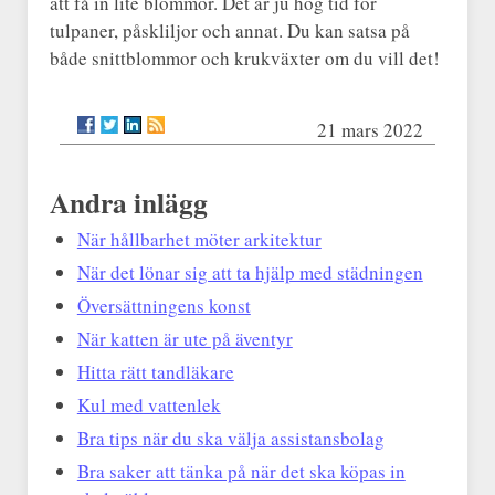
att få in lite blommor. Det är ju hög tid för
tulpaner, påskliljor och annat. Du kan satsa på
både snittblommor och krukväxter om du vill det!
21 mars 2022
Andra inlägg
När hållbarhet möter arkitektur
När det lönar sig att ta hjälp med städningen
Översättningens konst
När katten är ute på äventyr
Hitta rätt tandläkare
Kul med vattenlek
Bra tips när du ska välja assistansbolag
Bra saker att tänka på när det ska köpas in