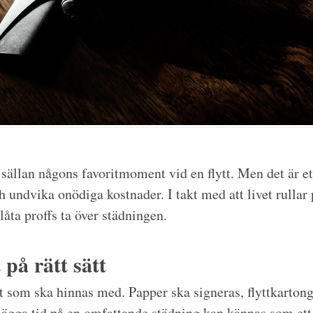
 sällan någons favoritmoment vid en flytt. Men det är et
 undvika onödiga kostnader. I takt med att livet rullar på
låta proffs ta över städningen.
 på rätt sätt
et som ska hinnas med. Papper ska signeras, flyttkarton
ägga tid på en omfattande städning kan kännas som ett