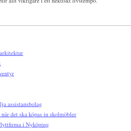
r allt viktigare i ett hektiskt livstempo.
arkitektur
t
ventyr
lja assistansbolag
å när det ska köpas in skolmöbler
flyttfirma i Nyköping