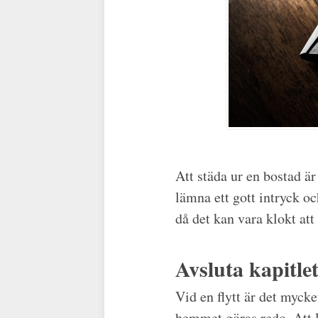
Att städa ur en bostad är
lämna ett gott intryck och
då det kan vara klokt att 
Avsluta kapitlet
Vid en flytt är det myck
hemmet göras redo. Att l