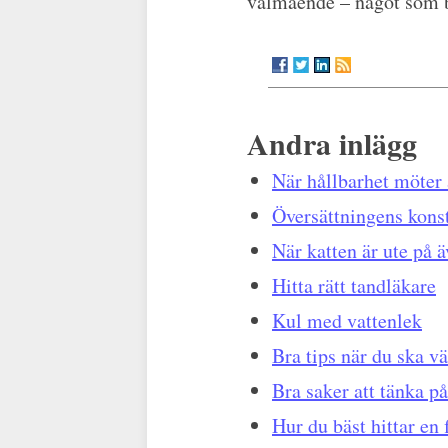
välmående – något som bli
Andra inlägg
När hållbarhet möter 
Översättningens kons
När katten är ute på ä
Hitta rätt tandläkare
Kul med vattenlek
Bra tips när du ska vä
Bra saker att tänka p
Hur du bäst hittar en 