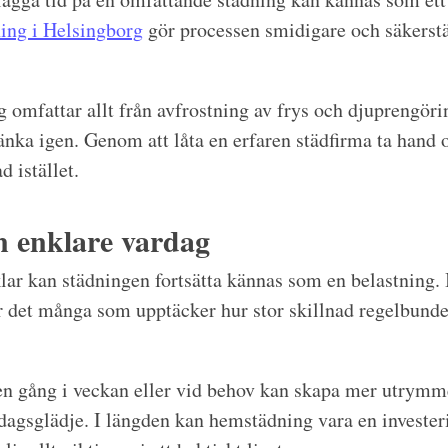
ning i Helsingborg
gör processen smidigare och säkerställ
g omfattar allt från avfrostning av frys och djuprengöring
nka igen. Genom att låta en erfaren städfirma ta hand 
d istället.
n enklare vardag
 klar kan städningen fortsätta kännas som en belastning.
är det många som upptäcker hur stor skillnad regelbund
en gång i veckan eller vid behov kan skapa mer utrymm
agsglädje. I längden kan hemstädning vara en investeri